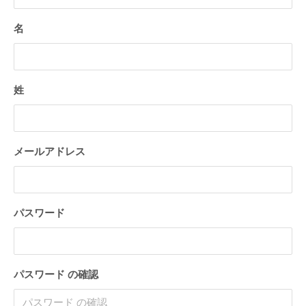
2021
年
名
8
月
9
姓
日
by
jun
メールアドレス
パスワード
パスワード の確認