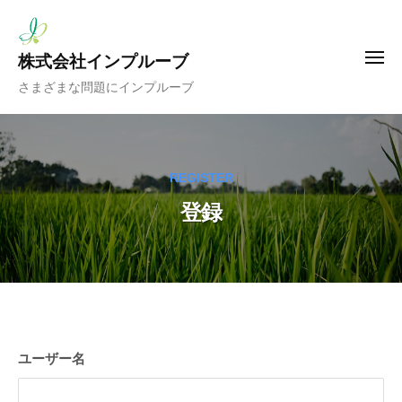
コ
ー
ン
テ
株式会社インプルーブ
メ
ニ
ン
さまざまな問題にインプルーブ
ュ
ツ
ー
へ
ス
REGISTER
キ
ッ
登録
プ
登
ユーザー名
録