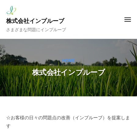
コ
ー
ン
テ
株式会社インプルーブ
メ
ニ
ン
さまざまな問題にインプルーブ
ュ
ツ
ー
へ
ス
HOME
キ
ッ
株式会社インプルーブ
プ
株
☆お客様の日々の問題点の改善（インプルーブ）を提案しま
す
式