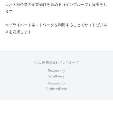
会
☆お客様企業の企業価値を高める（インプルーブ）提案をし
社
ます
イ
☆プライベートネットワークを利用することでサイドビジネ
ン
スを応援します
プ
ル
ー
© 2026
株式会社インプルーブ
ブ
Powered by
WordPress
2021
年
Powered by
8
BusinessPress
月
8
日
by