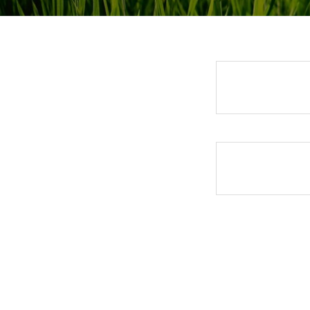
会
員
2021
年
8
月
9
日
by
jun