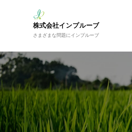
コ
ン
テ
株式会社インプルーブ
ン
さまざまな問題にインプルーブ
ツ
へ
ス
キ
ッ
プ